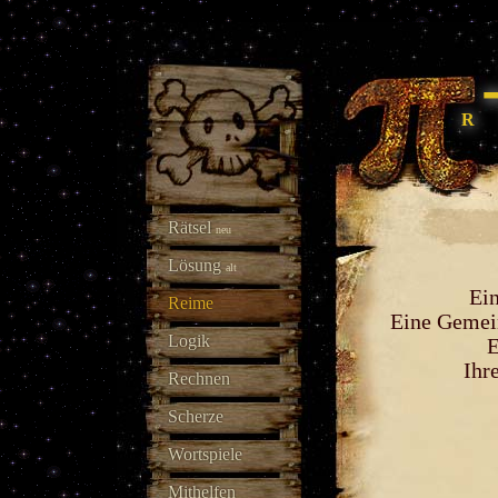
Rätsel
neu
Lösung
alt
Ein
Reime
Eine Gemein
Logik
E
Ihr
Rechnen
Scherze
Wortspiele
Mithelfen