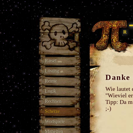
Rätsel
neu
Lösung
alt
Danke 
Reime
Wie lautet 
Logik
"Wieviel er
Rechnen
Tipp: Da m
;-)
Scherze
Wortspiele
Mithelfen